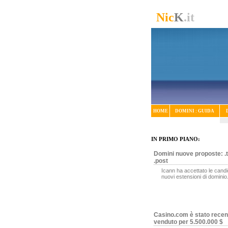
Nic
K
.it
HOME
DOMINI : GUIDA
IN PRIMO PIANO:
Domini nuove proposte: .t
.post
Icann ha accettato le candi
nuovi estensioni di dominio
Casino.com è stato rece
venduto per 5.500.000 $