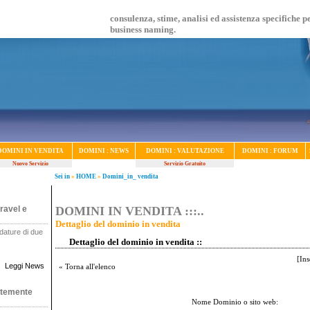
consulenza, stime, analisi ed assistenza specifiche p
business naming.
DOMINI IN VENDITA
DOMINI : NEWS
DOMINI : VALUTAZIONE
DOMINI : FORUM
Nuovo Servizio
Servizio Gratuito
Sei in
»
HOME
»
Domini_in_ vendita
ravel e
DOMINI IN VENDITA :::..
Dettaglio del dominio in vendita
dature di due
.
Dettaglio del dominio in vendita ::
[
Ins
Leggi News
« Torna all'elenco
ntemente
Nome Dominio o sito web: