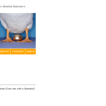
er domini Internet e
SERVIZI
CONTATTI
WHO IS
erisci il tuo sito web o dominio
]