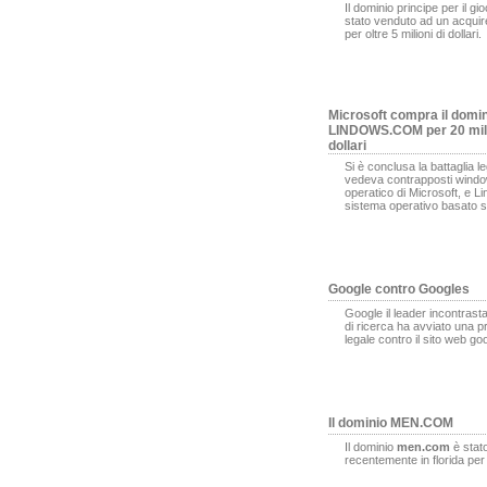
Il dominio principe per il gi
stato venduto ad un acqui
per oltre 5 milioni di dollari.
Microsoft compra il domi
LINDOWS.COM per 20 mili
dollari
Si è conclusa la battaglia l
vedeva contrapposti window
operatico di Microsoft, e L
sistema operativo basato s
Google contro Googles
Google il leader incontrasta
di ricerca ha avviato una 
legale contro il sito web g
Il dominio MEN.COM
Il dominio
men.com
è stat
recentemente in florida pe