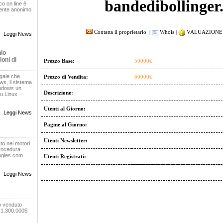
bandedibollinger.
oco on line è
rente anonimo
Contatta il proprietario
|
Whois
|
VALUAZIONE 
Leggi News
nio
oni di
Prezzo Base:
50000€
egale che
Prezzo di Vendita:
60000€
s, il sistema
indows un
Descrizione:
u Linux.
Utenti al Giorno:
Leggi News
Pagine al Giorno:
Utenti Newsletter:
to nei motori
procedura
oogles.com
Utenti Registrati:
Leggi News
o venduto
r 1.300.000$