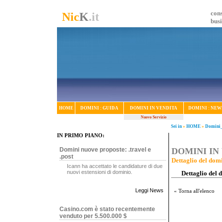
cons
Nic
K
.it
bus
HOME
DOMINI : GUIDA
DOMINI IN VENDITA
DOMINI : NEW
Nuovo Servizio
Sei in
»
HOME
»
Domini_
IN PRIMO PIANO:
Domini nuove proposte: .travel e
DOMINI IN 
.post
Dettaglio del domi
Icann ha accettato le candidature di due
nuovi estensioni di dominio.
Dettaglio del 
Leggi News
« Torna all'elenco
Casino.com è stato recentemente
venduto per 5.500.000 $