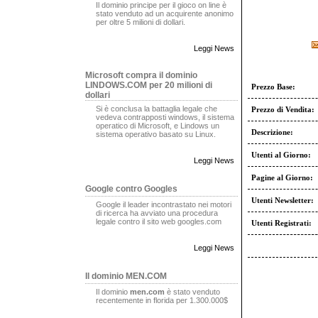
Il dominio principe per il gioco on line è
stato venduto ad un acquirente anonimo
per oltre 5 milioni di dollari.
Leggi News
Microsoft compra il dominio
LINDOWS.COM per 20 milioni di
Prezzo Base:
dollari
Si è conclusa la battaglia legale che
Prezzo di Vendita:
vedeva contrapposti windows, il sistema
operatico di Microsoft, e Lindows un
Descrizione:
sistema operativo basato su Linux.
Utenti al Giorno:
Leggi News
Pagine al Giorno:
Google contro Googles
Utenti Newsletter:
Google il leader incontrastato nei motori
di ricerca ha avviato una procedura
legale contro il sito web googles.com
Utenti Registrati:
Leggi News
Il dominio MEN.COM
Il dominio
men.com
è stato venduto
recentemente in florida per 1.300.000$