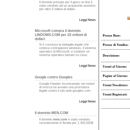
Il dominio principe per il gioco on line è
stato venduto ad un acquirente anonimo
per oltre 5 milioni di dollari.
Leggi News
Microsoft compra il dominio
LINDOWS.COM per 20 milioni di
Prezzo Base:
dollari
Si è conclusa la battaglia legale che
Prezzo di Vendita:
vedeva contrapposti windows, il sistema
operatico di Microsoft, e Lindows un
sistema operativo basato su Linux.
Descrizione:
Leggi News
Utenti al Giorno:
Pagine al Giorno:
Google contro Googles
Google il leader incontrastato nei motori
Utenti Newsletter:
di ricerca ha avviato una procedura
legale contro il sito web googles.com
Utenti Registrati:
Leggi News
Il dominio MEN.COM
Il dominio
men.com
è stato venduto
recentemente in florida per 1.300.000$