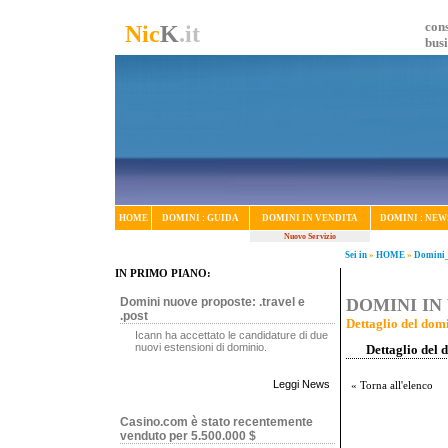
cons
Nic
K
.it
bus
HOME
DOMINI : GUIDA
DOMINI IN VENDITA
DOMINI : NEW
Nuovo Servizio
Sei in
»
HOME
»
Domini_
IN PRIMO PIANO:
Domini nuove proposte: .travel e
DOMINI IN 
.post
Dettaglio del domi
Icann ha accettato le candidature di due
nuovi estensioni di dominio.
Dettaglio del 
Leggi News
« Torna all'elenco
Casino.com è stato recentemente
venduto per 5.500.000 $