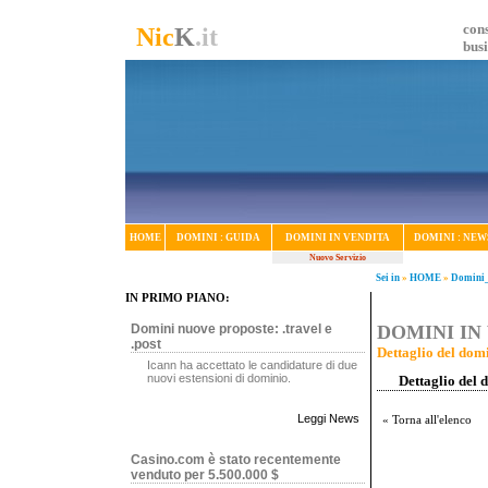
cons
Nic
K
.it
bus
HOME
DOMINI : GUIDA
DOMINI IN VENDITA
DOMINI : NEW
Nuovo Servizio
Sei in
»
HOME
»
Domini_
IN PRIMO PIANO:
Domini nuove proposte: .travel e
DOMINI IN 
.post
Dettaglio del domi
Icann ha accettato le candidature di due
nuovi estensioni di dominio.
Dettaglio del 
Leggi News
« Torna all'elenco
Casino.com è stato recentemente
venduto per 5.500.000 $