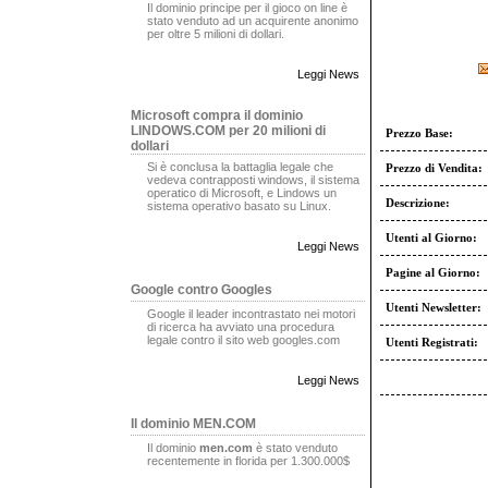
Il dominio principe per il gioco on line è
stato venduto ad un acquirente anonimo
per oltre 5 milioni di dollari.
Leggi News
Microsoft compra il dominio
LINDOWS.COM per 20 milioni di
Prezzo Base:
dollari
Si è conclusa la battaglia legale che
Prezzo di Vendita:
vedeva contrapposti windows, il sistema
operatico di Microsoft, e Lindows un
Descrizione:
sistema operativo basato su Linux.
Utenti al Giorno:
Leggi News
Pagine al Giorno:
Google contro Googles
Utenti Newsletter:
Google il leader incontrastato nei motori
di ricerca ha avviato una procedura
legale contro il sito web googles.com
Utenti Registrati:
Leggi News
Il dominio MEN.COM
Il dominio
men.com
è stato venduto
recentemente in florida per 1.300.000$