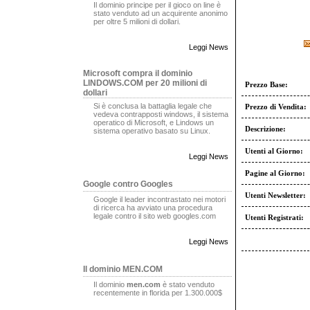
Il dominio principe per il gioco on line è
stato venduto ad un acquirente anonimo
per oltre 5 milioni di dollari.
Leggi News
Microsoft compra il dominio
LINDOWS.COM per 20 milioni di
Prezzo Base:
dollari
Si è conclusa la battaglia legale che
Prezzo di Vendita:
vedeva contrapposti windows, il sistema
operatico di Microsoft, e Lindows un
Descrizione:
sistema operativo basato su Linux.
Utenti al Giorno:
Leggi News
Pagine al Giorno:
Google contro Googles
Utenti Newsletter:
Google il leader incontrastato nei motori
di ricerca ha avviato una procedura
legale contro il sito web googles.com
Utenti Registrati:
Leggi News
Il dominio MEN.COM
Il dominio
men.com
è stato venduto
recentemente in florida per 1.300.000$