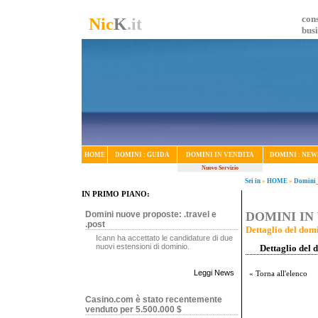
cons
Nic
K
.it
bus
HOME
DOMINI : GUIDA
DOMINI IN VENDITA
DOMINI : NEW
Nuovo Servizio
Sei in
»
HOME
»
Domini_
IN PRIMO PIANO:
Domini nuove proposte: .travel e
DOMINI IN 
.post
Dettaglio del domi
Icann ha accettato le candidature di due
nuovi estensioni di dominio.
Dettaglio del 
Leggi News
« Torna all'elenco
Casino.com è stato recentemente
venduto per 5.500.000 $