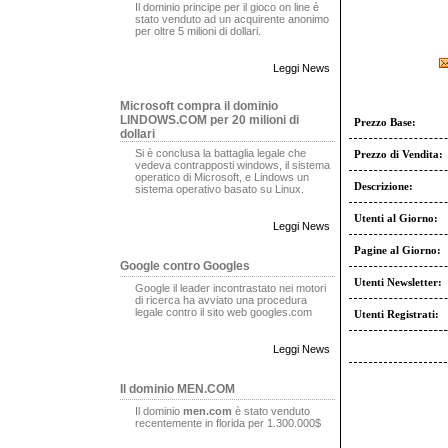
Il dominio principe per il gioco on line è
stato venduto ad un acquirente anonimo
per oltre 5 milioni di dollari.
Leggi News
Microsoft compra il dominio
LINDOWS.COM per 20 milioni di
Prezzo Base:
dollari
Si è conclusa la battaglia legale che
Prezzo di Vendita:
vedeva contrapposti windows, il sistema
operatico di Microsoft, e Lindows un
Descrizione:
sistema operativo basato su Linux.
Utenti al Giorno:
Leggi News
Pagine al Giorno:
Google contro Googles
Utenti Newsletter:
Google il leader incontrastato nei motori
di ricerca ha avviato una procedura
legale contro il sito web googles.com
Utenti Registrati:
Leggi News
Il dominio MEN.COM
Il dominio
men.com
è stato venduto
recentemente in florida per 1.300.000$