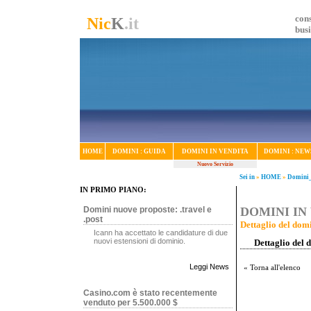
cons
Nic
K
.it
bus
HOME
DOMINI : GUIDA
DOMINI IN VENDITA
DOMINI : NEW
Nuovo Servizio
Sei in
»
HOME
»
Domini_
IN PRIMO PIANO:
Domini nuove proposte: .travel e
DOMINI IN 
.post
Dettaglio del domi
Icann ha accettato le candidature di due
nuovi estensioni di dominio.
Dettaglio del 
Leggi News
« Torna all'elenco
Casino.com è stato recentemente
venduto per 5.500.000 $